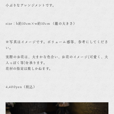
小ぶりなアレンジメントです。
size：h約10cm×w約10cm （籠の大きさ）
※写真はイメージです。ボリューム感等、参考にしてくださ
い。
実際のお花は、大まかな色合い、お花のイメージ(可愛く、大
人っぽく等)を承ります。
花材の指定は致しかねます。
4,400yen（税込）